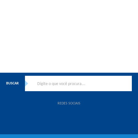
Lançamento
Lançamento
CURSO RÁPIDO E PRÁTICO DE
CURSO DE NR-10
INSTALAÇÃO DE AR CONDICIONADO
MCRTECNOLOGIA
/
SPLIT
BUSCAR
REDES SOCIAIS